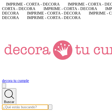
IMPRIME - CORTA - DECORA
IMPRIME - CORTA - D
CORTA - DECORA
IMPRIME - CORTA - DECORA
IMP
DECORA
IMPRIME - CORTA - DECORA
IMPRIME - 
DECORA
IMPRIME - CORTA - DECORA
decora tu cumple
Buscar